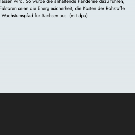
rlassen wird. So würde die anhaltende Pandemie dazu führen,
aktoren seien die Energiesicherheit, die Kosten der Rohstoffe
em Wachstumspfad für Sachsen aus. (mit dpa)