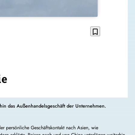
bookmark_border
ie
rhin das Außenhandelsgeschäft der Unternehmen.
der persönliche Geschäftskontakt nach Asien, wie
orn erklärte. Reisen nach und von China unterlägen weiterhin