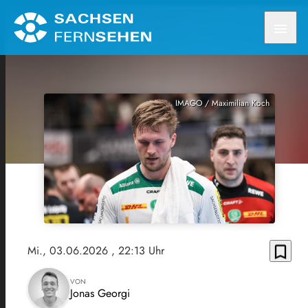
menu
IMAGO / Maximilian Koch
bookmark_border
Mi., 03.06.2026
, 22:13 Uhr
VON
Jonas Georgi