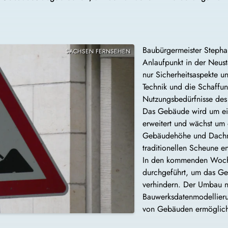
Baubürgermeister Stephan
SACHSEN FERNSEHEN
Anlaufpunkt in der Neust
nur Sicherheitsaspekte u
Technik und die Schaffung
Nutzungsbedürfnisse des
Das Gebäude wird um ein
erweitert und wächst um 
Gebäudehöhe und Dachne
traditionellen Scheune e
In den kommenden Woche
durchgeführt, um das Ge
verhindern. Der Umbau n
Bauwerksdatenmodellieru
von Gebäuden ermöglich