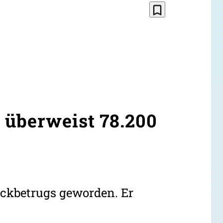
bookmark_border
 überweist 78.200
ickbetrugs geworden. Er