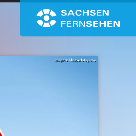
imago/Bihlmayerfotografie