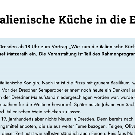
talienische Küche in die 
 Dresden ab 18 Uhr zum Vortrag „Wie kam die italienische Kü
sef Matzerath ein. Die Veranstaltung ist Teil des Rahmenprog
alienische Königin. Nach ihr ist die Pizza mit grünem Basilikum, 
“. Vor der Dresdner Semperoper erinnert noch heute ein Denkmal a
 der Dresdner Maiaufstand niedergeschlagen worden war, wurde di
pathien für die Wettiner hervorrief. Später nutzte Johann von Sac
und italienischen Wein schicken zu lassen.
s 19. Jahrhunderts aber nichts Neues in Dresden. Denn bereits nach 
ngsmittel anboten, die sie aus weiter Ferne bezogen. Feigen, Oliv
ieser Zeit nutzt wie selbstverständlich auch Feigen, Reis (aus No