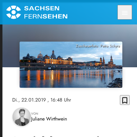
menu
Zuschauerfoto: Petra Schyra
bookmark_border
Di., 22.01.2019
, 16:48 Uhr
VON
Juliane Wirthwein