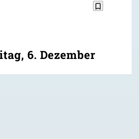
bookmark_border
itag, 6. Dezember