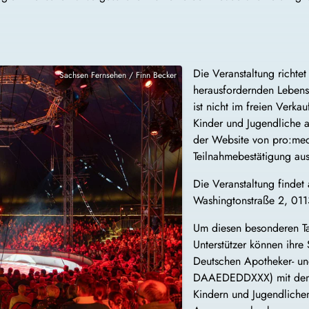
Die Veranstaltung richte
Sachsen Fernsehen / Finn Becker
herausfordernden Lebenss
ist nicht im freien Verka
Kinder und Jugendliche 
der Website von pro:med 
Teilnahmebestätigung ausg
Die Veranstaltung finde
Washingtonstraße 2, 0113
Um diesen besonderen Ta
Unterstützer können ihre
Deutschen Apotheker- 
DAAEDEDDXXX) mit dem S
Kindern und Jugendlichen