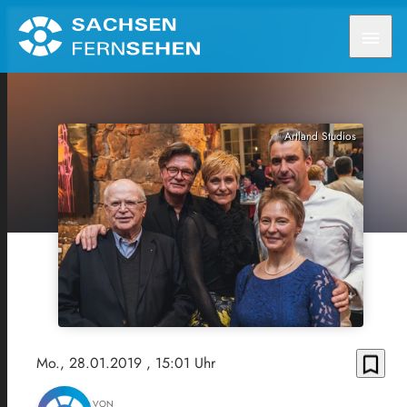
menu
Artland Studios
bookmark_border
Mo., 28.01.2019
, 15:01 Uhr
VON