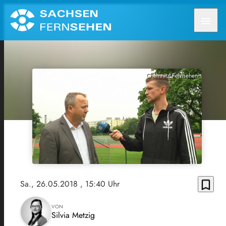
menu
Chemnitz Fernsehen
bookmark_border
Sa., 26.05.2018
, 15:40 Uhr
VON
Silvia Metzig