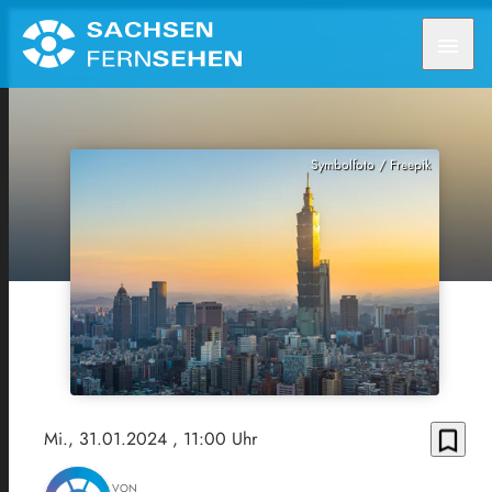
menu
Symbolfoto / Freepik
bookmark_border
Mi., 31.01.2024
, 11:00 Uhr
VON