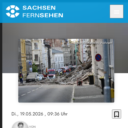
menu
imago/Matthias Wehnert
bookmark_border
Di., 19.05.2026
, 09:36 Uhr
VON