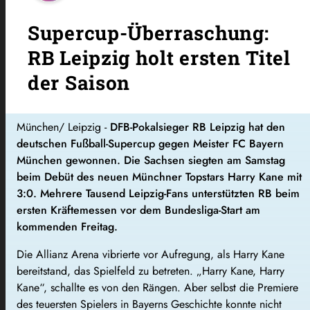
Supercup-Überraschung:
RB Leipzig holt ersten Titel
der Saison
München/ Leipzig -
DFB-Pokalsieger RB Leipzig hat den
deutschen Fußball-Supercup gegen Meister FC Bayern
München gewonnen. Die Sachsen siegten am Samstag
beim Debüt des neuen Münchner Topstars Harry Kane mit
3:0. Mehrere Tausend Leipzig-Fans unterstützten RB beim
ersten Kräftemessen vor dem Bundesliga-Start am
kommenden Freitag.
Die Allianz Arena vibrierte vor Aufregung, als Harry Kane
bereitstand, das Spielfeld zu betreten. „Harry Kane, Harry
Kane“, schallte es von den Rängen. Aber selbst die Premiere
des teuersten Spielers in Bayerns Geschichte konnte nicht