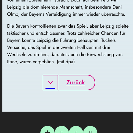
Leipzig die dominierende Mannschaft, insbesondere Dani
Olmo, der Bayerns Verteidigung immer wieder überraschte.
Die Bayern kontrollierten zwar das Spiel, aber Leipzig spielte
taktischer und entschlossener. Trotz zahlreicher Chancen für
Bayern konnte Leipzig die Führung behaupten. Tuchels
Versuche, das Spiel in der zweiten Halbzeit mit drei
Wechseln zu drehen, darunter auch die Einwechslung von
Kane, waren vergeblich. (mit dpa)
Zurück