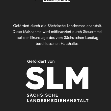
Gefördert durch die Sächsische Landesmedienanstalt.
Diese Maßnahme wird mitfinanziert durch Steuermittel
auf der Grundlage des vom Sächsischen Landtag
beschlossenen Haushaltes.