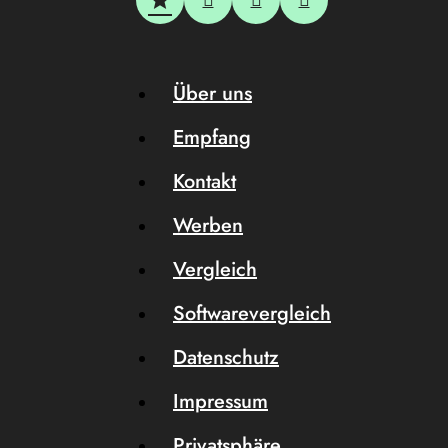
Über uns
Empfang
Kontakt
Werben
Vergleich
Softwarevergleich
Datenschutz
Impressum
Privatsphäre