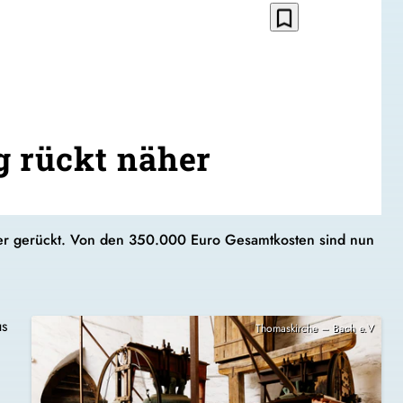
bookmark_border
g rückt näher
her gerückt. Von den 350.000 Euro Gesamtkosten sind nun
us
Thomaskirche – Bach e.V