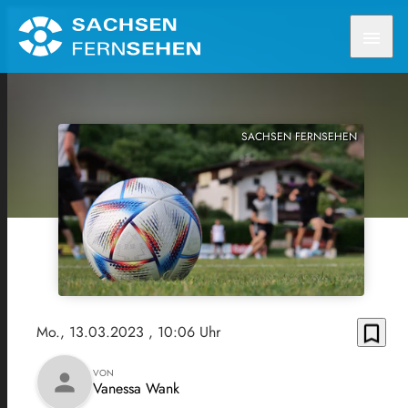
menu
SACHSEN FERNSEHEN
bookmark_border
Mo., 13.03.2023
, 10:06 Uhr
VON
person
Vanessa Wank