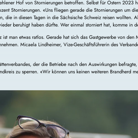
lener Hof von Stornierungen betroffen. Selbst für Ostern 2023 hä
ozent Stornierungen. «Uns fliegen gerade die Stornierungen um di
n, die in diesen Tagen in die Sächsische Schweiz reisen wollten. 
eder beruhigt haben dürfte. Wer einmal storniert hat, komme in de
 ist man etwas ratlos. Gerade hat sich das Gastgewerbe von den 
nehmen. Micaela Lindheimer, Vize-Geschäftsführerin des Verbande
ättenverbandes, der die Betriebe nach den Auswirkungen befragte,
ndkreis zu sperren. «Wir können uns keinen weiteren Brandherd meh