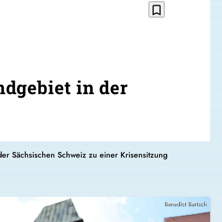
bookmark_border
dgebiet in der
der Sächsischen Schweiz zu einer Krisensitzung
Benedict Bartsch