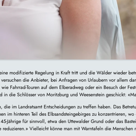
eine modifizierte Regelung in Kraft tritt und die Wälder wieder be
 versuchen die Anbieter, bei Anfragen von Urlaubern vor allem da
, wie Fahrrad-Touren auf dem Elberadweg oder ein Besuch der Fest
 in die Schlösser von Moritzburg und Weesenstein geschickt: «M
, die im Landratsamt Entscheidungen zu treffen haben. Das Betretun
en im hinteren Teil des Elbsandsteingebirges zu konzentrieren, w
r 45-Jährige für sinnvoll, etwa den Uttewalder Grund oder das Bast
eduzieren.» Vielleicht könne man mit Warntafeln die Menschen no