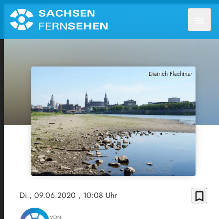
menu
Dietrich Flechtner
bookmark_border
Di., 09.06.2020
, 10:08 Uhr
VON