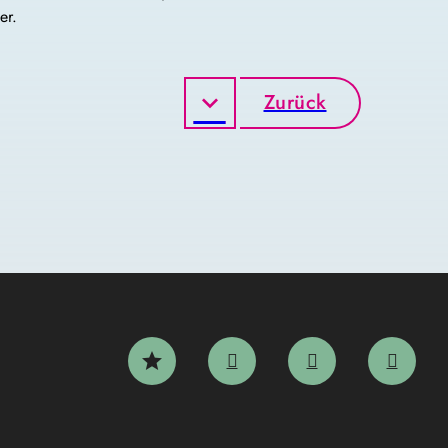
der.
Zurück