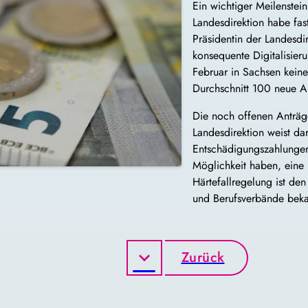
Ein wichtiger Meilenstei
Landesdirektion habe fas
Präsidentin der Landesdi
konsequente Digitalisier
Februar in Sachsen kein
Durchschnitt 100 neue A
Die noch offenen Anträ
Landesdirektion weist da
Entschädigungszahlungen 
Möglichkeit haben, eine 
Härtefallregelung ist d
und Berufsverbände beka
Zurück