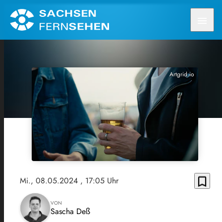
menu
Artgrid.io
bookmark_border
Mi., 08.05.2024
, 17:05 Uhr
VON
Sascha Deß