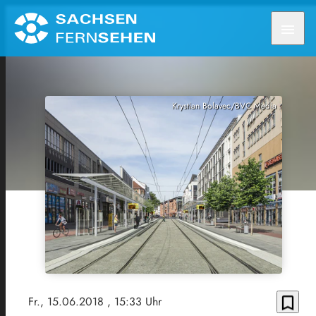
menu
Krystian Bolavec/BVC Media
bookmark_border
Fr., 15.06.2018
, 15:33 Uhr