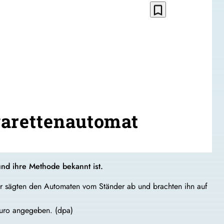
bookmark_border
garettenautomat
und ihre Methode bekannt ist.
er sägten den Automaten vom Ständer ab und brachten ihn auf
Euro angegeben. (dpa)