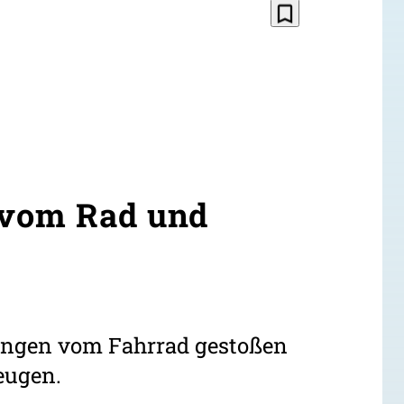
bookmark_border
 vom Rad und
Jungen vom Fahrrad gestoßen
eugen.