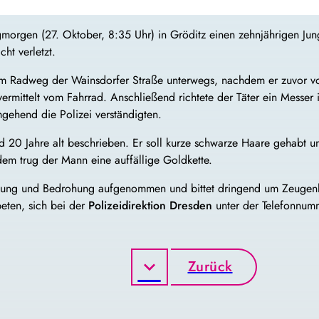
orgen (27. Oktober, 8:35 Uhr) in Gröditz einen zehnjährigen Ju
ht verletzt.
m Radweg der Wainsdorfer Straße unterwegs, nachdem er zuvor von
rmittelt vom Fahrrad. Anschließend richtete der Täter ein Messer 
mgehend die Polizei verständigten.
d 20 Jahre alt beschrieben. Er soll kurze schwarze Haare gehabt 
m trug der Mann eine auffällige Goldkette.
etzung und Bedrohung aufgenommen und bittet dringend um Zeugenh
ten, sich bei der
Polizeidirektion Dresden
unter der Telefonnu
Zurück