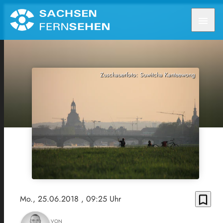
menu
Zuschauerfoto: Suwitcha Kanteewong
bookmark_border
Mo., 25.06.2018
, 09:25 Uhr
VON