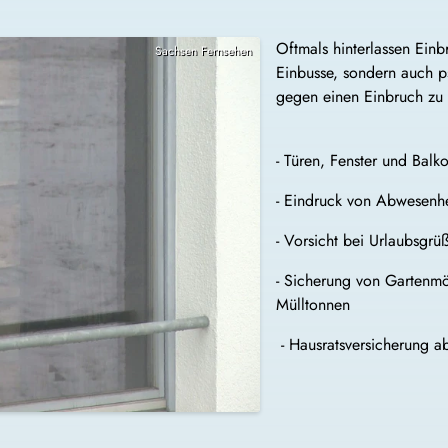
Oftmals hinterlassen Einb
Sachsen Fernsehen
Einbusse, sondern auch 
gegen einen Einbruch zu s
- Türen, Fenster und Balk
- Eindruck von Abwesenhe
- Vorsicht bei Urlaubsgr
- Sicherung von Gartenm
M
- Hausratsversicherung a