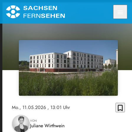
menu
bookmark_border
Mo., 11.05.2026
, 13:01 Uhr
VON
Juliane Wirthwein