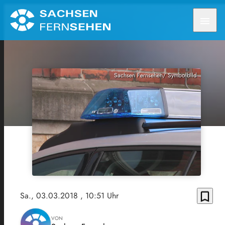
menu
Sachsen Fernsehen/ Symbolbild
bookmark_border
Sa., 03.03.2018
, 10:51 Uhr
VON