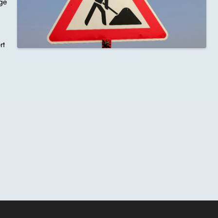
nge
rt