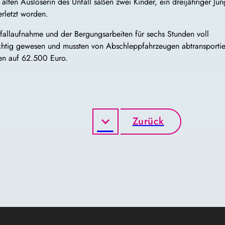
lten Auslöserin des Unfall saßen zwei Kinder, ein dreijähriger Ju
rletzt worden.
llaufnahme und der Bergungsarbeiten für sechs Stunden voll
tüchtig gewesen und mussten von Abschleppfahrzeugen abtransportie
en auf 62.500 Euro.
Zurück