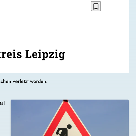
bookmark_border
reis Leipzig
chen verletzt worden.
tal