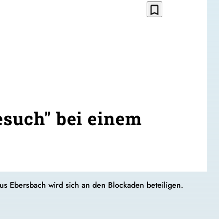
bookmark_border
esuch" bei einem
s Ebersbach wird sich an den Blockaden beteiligen.