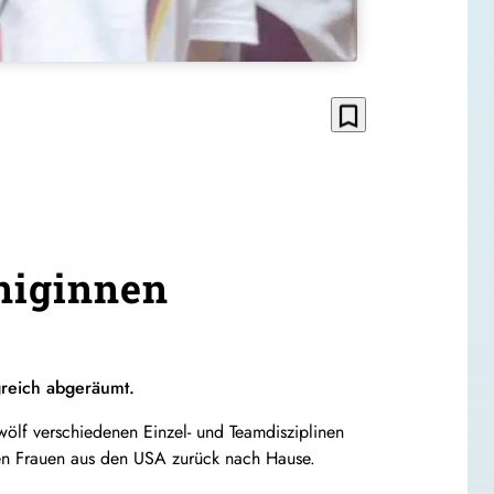
bookmark_border
öniginnen
greich abgeräumt.
lf verschiedenen Einzel- und Teamdisziplinen
gen Frauen aus den USA zurück nach Hause.