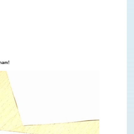
tnam!