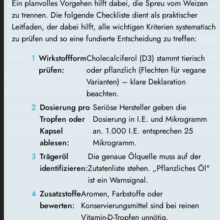
Ein planvolles Vorgehen hilft dabei, die Spreu vom Weizen
zu trennen. Die folgende Checkliste dient als praktischer
Leitfaden, der dabei hilft, alle wichtigen Kriterien systematisch
zu prüfen und so eine fundierte Entscheidung zu treffen:
Wirkstoffform
Cholecalciferol (D3) stammt tierisch
prüfen:
oder pflanzlich (Flechten für vegane
Varianten) – klare Deklaration
beachten.
Dosierung pro
Seriöse Hersteller geben die
Tropfen oder
Dosierung in I.E. und Mikrogramm
Kapsel
an. 1.000 I.E. entsprechen 25
ablesen:
Mikrogramm.
Trägeröl
Die genaue Ölquelle muss auf der
identifizieren:
Zutatenliste stehen. „Pflanzliches Öl"
ist ein Warnsignal.
Zusatzstoffe
Aromen, Farbstoffe oder
bewerten:
Konservierungsmittel sind bei reinen
Vitamin-D-Tropfen unnötig.