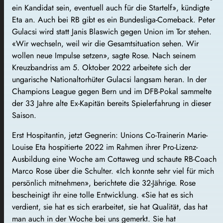
ein Kandidat sein, eventuell auch für die Startelf», kündigte
Eta an. Auch bei RB gibt es ein Bundesliga-Comeback. Peter
Gulacsi wird statt Janis Blaswich gegen Union im Tor stehen.
«Wir wechseln, weil wir die Gesamtsituation sehen. Wir
wollen neue Impulse setzen», sagte Rose. Nach seinem
Kreuzbandriss am 5. Oktober 2022 arbeitete sich der
ungarische Nationaltorhüter Gulacsi langsam heran. In der
Champions League gegen Bern und im DFB-Pokal sammelte
der 33 Jahre alte Ex-Kapitän bereits Spielerfahrung in dieser
Saison.
Erst Hospitantin, jetzt Gegnerin: Unions Co-Trainerin Marie-
Louise Eta hospitierte 2022 im Rahmen ihrer Pro-Lizenz-
Ausbildung eine Woche am Cottaweg und schaute RB-Coach
Marco Rose über die Schulter. «Ich konnte sehr viel für mich
persönlich mitnehmen», berichtete die 32-Jährige. Rose
bescheinigt ihr eine tolle Entwicklung. «Sie hat es sich
verdient, sie hat es sich erarbeitet, sie hat Qualität, das hat
man auch in der Woche bei uns gemerkt. Sie hat