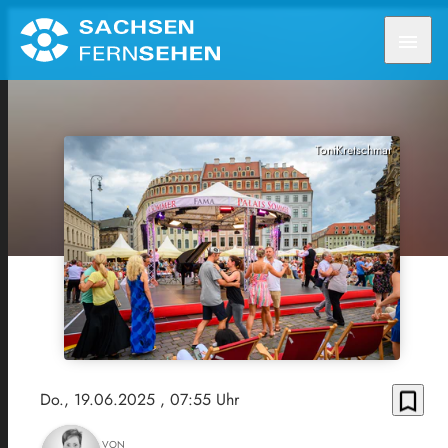
menu
ToniKretschmar
bookmark_border
Do., 19.06.2025
, 07:55 Uhr
VON