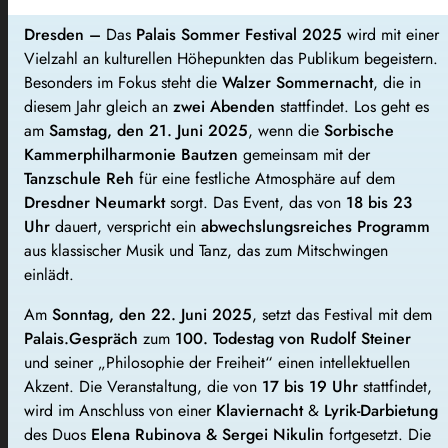
Dresden –
Das
Palais Sommer Festival 2025
wird mit einer
Vielzahl an kulturellen Höhepunkten das Publikum begeistern.
Besonders im Fokus steht die
Walzer Sommernacht
, die in
diesem Jahr gleich an
zwei Abenden
stattfindet. Los geht es
am
Samstag, den 21. Juni 2025
, wenn die
Sorbische
Kammerphilharmonie Bautzen
gemeinsam mit der
Tanzschule Reh
für eine festliche Atmosphäre auf dem
Dresdner Neumarkt
sorgt. Das Event, das von
18 bis 23
Uhr
dauert, verspricht ein
abwechslungsreiches Programm
aus klassischer Musik und Tanz, das zum Mitschwingen
einlädt.
Am
Sonntag, den 22. Juni 2025
, setzt das Festival mit dem
Palais.Gespräch
zum
100. Todestag von Rudolf Steiner
und seiner „Philosophie der Freiheit“ einen intellektuellen
Akzent. Die Veranstaltung, die von
17 bis 19 Uhr
stattfindet,
wird im Anschluss von einer
Klaviernacht
&
Lyrik-Darbietung
des Duos
Elena Rubinova & Sergei Nikulin
fortgesetzt. Die