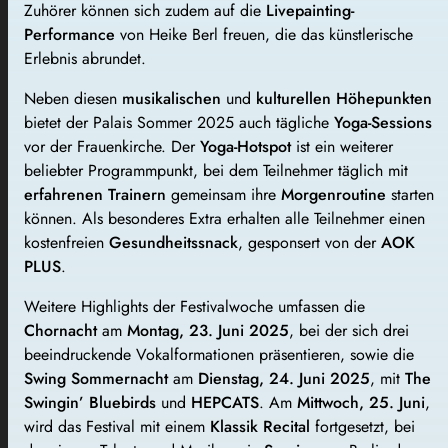
Zuhörer können sich zudem auf die
Livepainting-
Performance
von Heike Berl freuen, die das künstlerische
Erlebnis abrundet.
Neben diesen
musikalischen
und
kulturellen Höhepunkten
bietet der Palais Sommer 2025 auch tägliche
Yoga-Sessions
vor der Frauenkirche. Der
Yoga-Hotspot
ist ein weiterer
beliebter Programmpunkt, bei dem Teilnehmer täglich mit
erfahrenen Trainern
gemeinsam ihre
Morgenroutine
starten
können. Als besonderes Extra erhalten alle Teilnehmer einen
kostenfreien
Gesundheitssnack
, gesponsert von der
AOK
PLUS
.
Weitere Highlights der Festivalwoche umfassen die
Chornacht
am
Montag, 23. Juni 2025
, bei der sich drei
beeindruckende Vokalformationen präsentieren, sowie die
Swing Sommernacht
am
Dienstag, 24. Juni 2025
, mit
The
Swingin’ Bluebirds
und
HEPCATS
. Am
Mittwoch, 25. Juni
,
wird das Festival mit einem
Klassik Recital
fortgesetzt, bei