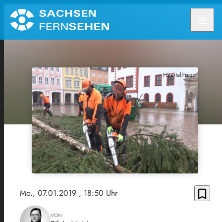
menu
HaertelPress
bookmark_border
Mo., 07.01.2019
, 18:50 Uhr
VON