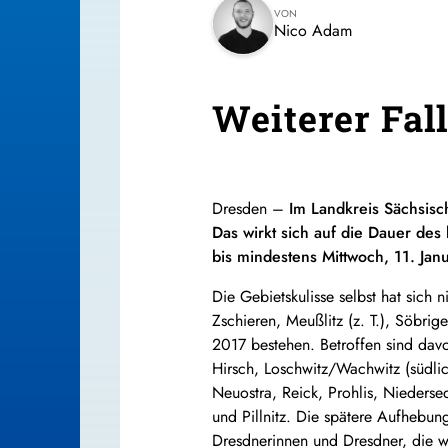
VON
Nico Adam
Weiterer Fal
Dresden –
Im Landkreis Sächsisc
Das wirkt sich auf die Dauer de
bis mindestens Mittwoch, 11. Jan
Die Gebietskulisse selbst hat sich 
Zschieren, Meußlitz (z. T.), Söbrig
2017 bestehen. Betroffen sind dav
Hirsch, Loschwitz/Wachwitz (südlich
Neuostra, Reick, Prohlis, Niedersed
und Pillnitz. Die spätere Aufhebu
Dresdnerinnen und Dresdner, die wi