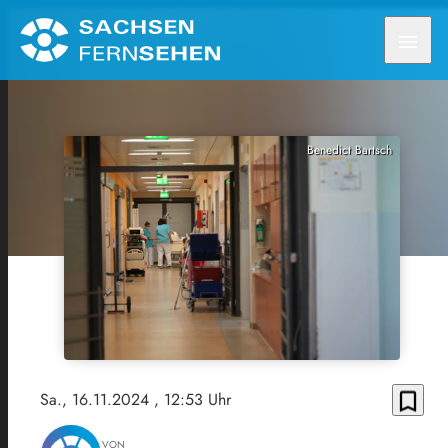
menu
Benedict Bartsch
bookmark_border
Sa., 16.11.2024
, 12:53 Uhr
VON