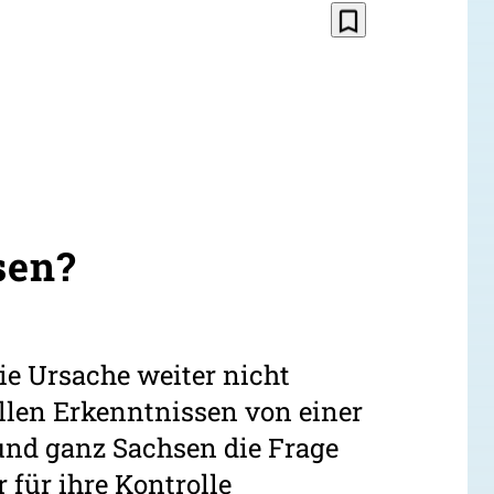
bookmark_border
sen?
ie Ursache weiter nicht
llen Erkenntnissen von einer
 und ganz Sachsen die Frage
für ihre Kontrolle