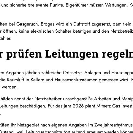
nd sicherheitsrelevante Punkte. Eigentümer müssen Wartungen, Ko
lten bei Gasgeruch. Erdgas wird ein Duftstoff zugesetzt, damit ein
ter öffnen, keine elektrischen Schalter betätigen und den Netzbetr
ähler.
r prüfen Leitungen rege
enen Angaben jährlich zahlreiche Ortsnetze, Anlagen und Hauseinga
 die Raumluft in Kellern und Hausanschlussräumen gemessen wird. B
t werden.
schäden nennt der Netzbetreiber unsachgemäße Arbeiten und Mani
eitungen beschädigen. Für das Jahr 2026 plant Mitnetz Gas Invest
.
üfen ihr Netzgebiet nach eigenen Angaben im Zweijahresrhythmus. 
 Zustand, weil Leitungsabschnitte fortlaufend erneuert werden kön