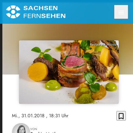
menu
Restaurant Moritz
bookmark_border
Mi., 31.01.2018
, 18:31 Uhr
VON