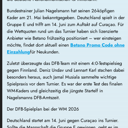
Bundestrainer Julian Nagelsmann hat seinen 26-köpfigen
Kader am 21. Mai bekanntgegeben. Deutschland spielt in der
Gruppe E und trifft am 14. Juni zum Auftakt auf Curaçao. Für
die Wettquoten rund um das Turnier haben sich lizenzierte
Anbieter wie Betano frühzeitig positioniert – wer einsteigen
möchte, findet dort aktuell einen
Betano Promo Code ohne
Einzahlung
für Neukunden.
Zuletzt überzeugte das DFB-Team mit einem 4:0-Testspielsieg
gegen Finnland. Deniz Undav und Lennart Karl stachen dabei
besonders heraus, auch Jamal Musiala sammelte wichtige
Spielpraxis vor dem Turnier. Es war der erste Test des finalen
WM-Kaders und gleichzeitig die jüngste Startelf in
Nagelsmanns DFB-Amtszeit.
Der DFB-Spielplan bei der WM 2026
Deutschland startet am 14. Juni gegen Curaçao ins Turnier.
Sollte die Mannschaft die Gruppe E gewinnen, geht es im