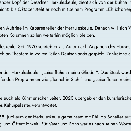
nder Kopf der Dresdner Herkuleskeule, zieht sich von der Bühne im
r nicht: Bis Oktober steht er noch mit seinem Programm „Eh ich’s ve
en Auftritte im Kabarettkeller der Herkuleskeule. Danach will sich 
bten Kolumnen sollen weiterhin möglich bleiben.
rkuleskeule. Seit 1970 schrieb er als Autor nach Angaben des Haus
uch an Theatern in weiten Teilen Deutschlands gespielt. Zahlreiche
an der Herkuleskeule: „Leise flehen meine Glieder“. Das Stück wurd
fenden Programmen wie „Tunnel in Sicht“ und „Leise flehen meine 
e auch als Künstlerischer Leiter. 2020 übergab er den künstlerische
s Kulturpalastes verantwortet.
. Jubiläum der Herkuleskeule gemeinsam mit Philipp Schaller auf
ng und Öffentlichkeit. Für Vater und Sohn war es nach seinen Wort