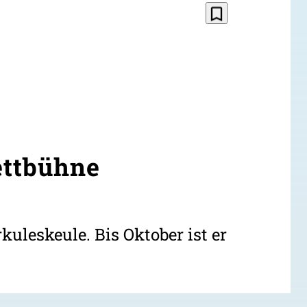
bookmark_border
ettbühne
uleskeule. Bis Oktober ist er