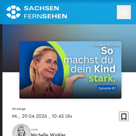
menu
Yvonne Petschow
Anzeige
bookmark_border
Mi., 29.04.2026
, 10:45 Uhr
VON
Michelle Winkler