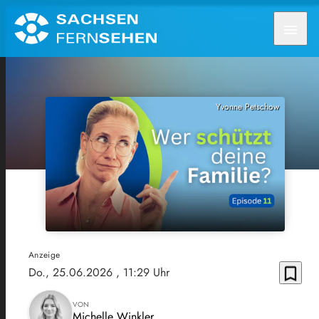
menu
Yvonne Petschow
Anzeige
bookmark_border
Do., 25.06.2026
, 11:29 Uhr
VON
Michelle Winkler