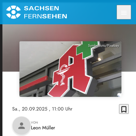
menu
Symbolfoto/Pixabay
bookmark_border
Sa., 20.09.2025
, 11:00 Uhr
VON
person
Leon Müller