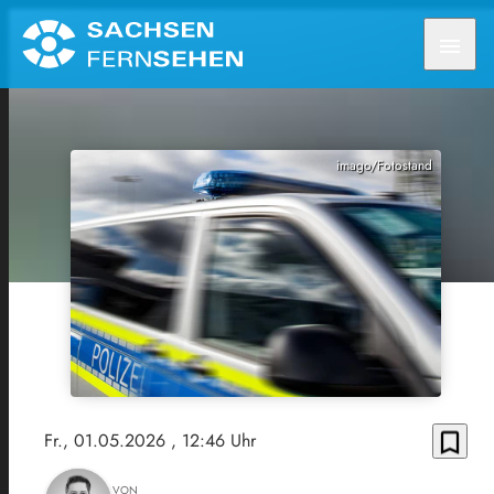
menu
imago/Fotostand
bookmark_border
Fr., 01.05.2026
, 12:46 Uhr
VON