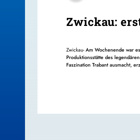
Zwickau: ers
Zwickau-
Am Wochenende
war
e
Produktionsstätte des legendäre
Faszination
Trabant
ausmacht,
er